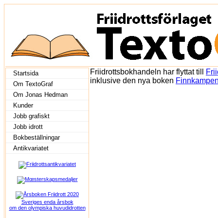
Friidrottsbokhandeln har flyttat till
Fri
Startsida
inklusive den nya boken
Finnkampen –
Om TextoGraf
Om Jonas Hedman
Kunder
Jobb grafiskt
Jobb idrott
Bokbeställningar
Antikvariatet
Sveriges enda årsbok
om den olympiska huvudidrotten