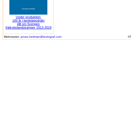
Under produktion:
100 år i landslagsdräkt
Allt om Sveriges
friidrottslandskamper 1913-2019
Webmaster:
jonas.hedman@textograf.com
©T