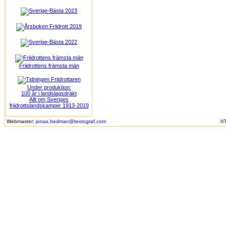
Friidrottens främsta män
Under produktion:
100 år i landslagsdräkt
Allt om Sveriges
friidrottslandskamper 1913-2019
Webmaster:
jonas.hedman@textograf.com
©T