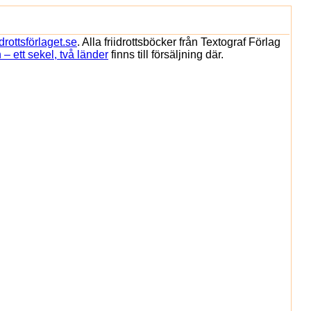
idrottsförlaget.se
. Alla friidrottsböcker från Textograf Förlag
 ett sekel, två länder
finns till försäljning där.