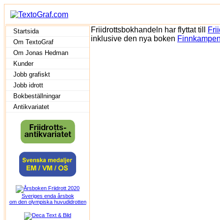
Friidrottsbokhandeln har flyttat till
Fri
Startsida
inklusive den nya boken
Finnkampen –
Om TextoGraf
Om Jonas Hedman
Kunder
Jobb grafiskt
Jobb idrott
Bokbeställningar
Antikvariatet
Sveriges enda årsbok
om den olympiska huvudidrotten