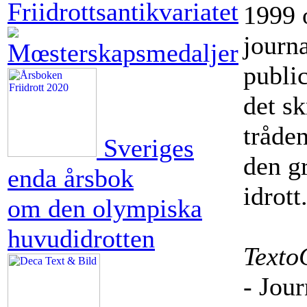
1999 o
journa
publi
det sk
tråde
Sveriges
den g
enda årsbok
idrott
om den olympiska
huvudidrotten
Texto
- Jour