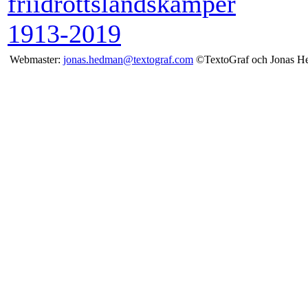
friidrottslandskamper
1913-2019
Webmaster:
jonas.hedman@textograf.com
©TextoGraf och Jonas H