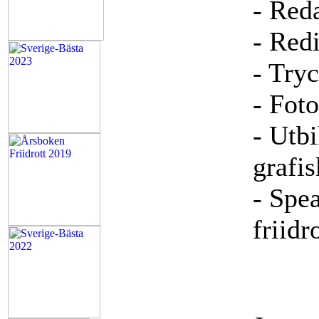
- Reda
- Red
- Try
- Fot
- Utb
grafi
- Spea
friidr