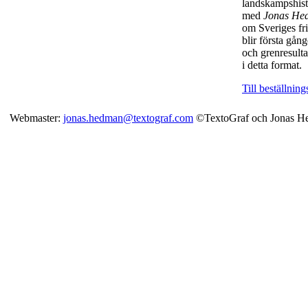
landskampshist
med
Jonas He
om Sveriges fri
blir första gå
och grenresulta
i detta format.
Till beställnin
Webmaster:
jonas.hedman@textograf.com
©TextoGraf och Jonas H