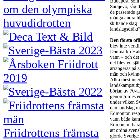
Budapest, som 
om den olympiska
Sarajevo, såg d
de passerade g
många andra hi
huvudidrotten
skiftande slag –
landslagsdräkt”
Den första of
blev inte verkl
Danmark i Häl
vann – och det
det blev en sjä
arrangeras på s
män och kvinn
Allra mest inte
landskampsutbyt
början av 70-t
genomfördes en
under vilken Sv
damlandslag mö
Edmonton respe
vann båda kam
Edmonton bara 
Friidrottens främsta
att ordna svens
gjorde Sverige