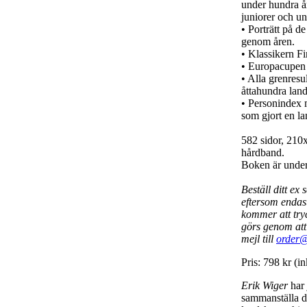
under hundra å
juniorer och u
• Porträtt på de
genom åren.
• Klassikern F
• Europacupen
• Alla grenresu
åttahundra lan
• Personindex 
som gjort en l
582 sidor, 210x
hårdband.
Boken är under
Beställ ditt ex
eftersom endas
kommer att try
görs genom att 
mejl till
order@
Pris: 798 kr (i
Erik Wiger
har 
sammanställa 