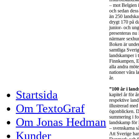
– mot Belgien i
och sedan dess 
än 250 landska
drygt 170 på d
junior- och u
presenteras nu 
närmare sexhun
Boken är under
samtliga Sveri
landskamper i te
Finnkampen, 
alla andra möte
nationer våra 
år.
”100 år i land
Startsida
kapitel år för 
respektive lan
Om TextoGraf
illustrerad med
ögonblicken. De
summering i for
Om Jonas Hedman
landskamp för 
– svenskarna s
Kunder
Att Sverige ha