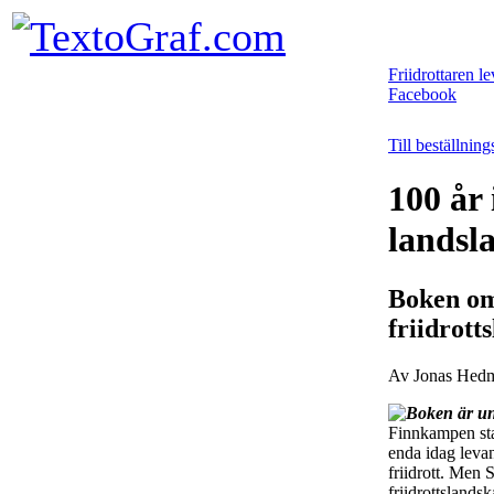
Friidrottaren le
Facebook
Till beställnin
100 år 
landsl
Boken om
friidrot
Av Jonas Hedm
Boken är un
Finnkampen sta
enda idag leva
friidrott. Men 
friidrottslands