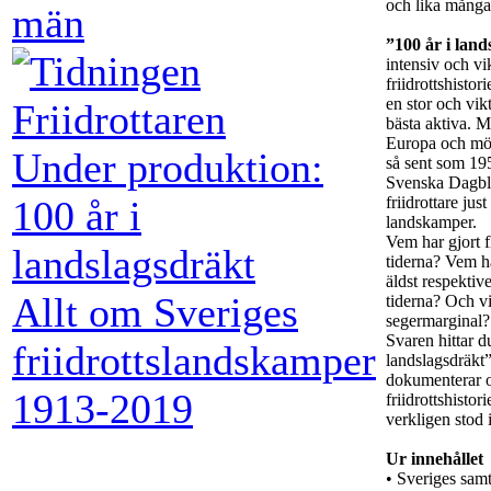
och lika många
män
”100 år i land
intensiv och vik
friidrottshisto
en stor och vik
bästa aktiva. M
Europa och möt
Under produktion:
så sent som 19
Svenska Dagbla
friidrottare jus
100 år i
landskamper.
Vem har gjort 
landslagsdräkt
tiderna? Vem ha
äldst respektiv
Allt om Sveriges
tiderna? Och vi
segermarginal?
Svaren hittar du
friidrottslandskamper
landslagsdräkt
dokumenterar 
1913-2019
friidrottshisto
verkligen stod 
Ur innehållet
• Sveriges samt