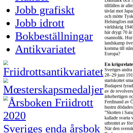
Danmark och St
tillfällen är a
Jobb grafiskt
tävlat mot Jap
och mötte Tysk
Jobb idrott
Helsingfors mi
världskrig 194
här drygt 70 år
Bokbeställningar
osannolik. Hur
landskamp öve
Antikvariatet
komma till stån
Europa?
En krigsrelat
Sveriges andra
28–29 juni 19
startskottet sma
Budapest fyrad
av de revolver
ärkehertigen o
Ferdinand av Ö
hustru dödades
”Skotten i Sar
kallade svarta 
utbrottet av för
Sveriges enda årsbok
När den svensk