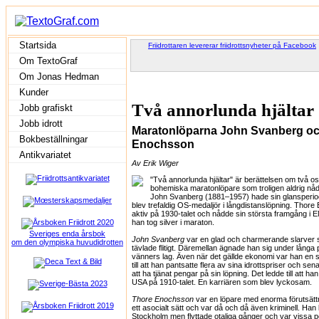
Startsida
Friidrottaren levererar friidrottsnyheter på Facebook
Om TextoGraf
Om Jonas Hedman
Kunder
Två annorlunda hjältar
Jobb grafiskt
Jobb idrott
Maratonlöparna John Svanberg o
Bokbeställningar
Enochsson
Antikvariatet
Av Erik Wiger
"Två annorlunda hjältar" är berättelsen om två os
bohemiska maratonlöpare som troligen aldrig nådde 
John Svanberg (1881–1957) hade sin glansperiod 
blev trefaldig OS-medaljör i långdistanslöpning. Tho
aktiv på 1930-talet och nådde sin största framgång i 
han tog silver i maraton.
Sveriges enda årsbok
John Svanberg
var en glad och charmerande slarver 
om den olympiska huvudidrotten
tävlade flitigt. Däremellan ägnade han sig under långa p
vänners lag. Även när det gällde ekonomi var han en sl
till att han pantsatte flera av sina idrottspriser och sen
att ha tjänat pengar på sin löpning. Det ledde till att ha
USA på 1910-talet. En karriären som blev lyckosam.
Thore Enochsson
var en löpare med enorma förutsät
ett asocialt sätt och var då och då även kriminell. Ha
Stockholm men flyttade otaliga gånger och var vissa p