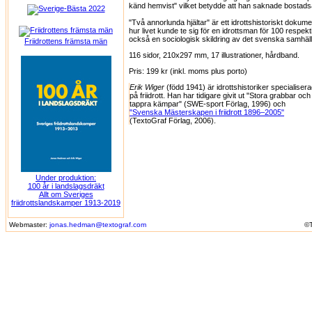
känd hemvist" vilket betydde att han saknade bostad
"Två annorlunda hjältar" är ett idrottshistoriskt doku
hur livet kunde te sig för en idrottsman för 100 respek
också en sociologisk skildring av det svenska samhället
Friidrottens främsta män
116 sidor, 210x297 mm, 17 illustrationer, hårdband.
Pris: 199 kr (inkl. moms plus porto)
Erik Wiger
(född 1941) är idrottshistoriker specialiser
på friidrott. Han har tidigare givit ut "Stora grabbar och
tappra kämpar" (SWE-sport Förlag, 1996) och
"Svenska Mästerskapen i friidrott 1896–2005"
(TextoGraf Förlag, 2006).
Under produktion:
100 år i landslagsdräkt
Allt om Sveriges
friidrottslandskamper 1913-2019
Webmaster:
jonas.hedman@textograf.com
©T