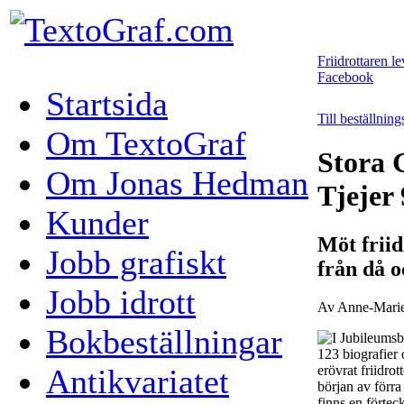
Friidrottaren le
Facebook
Startsida
Till beställnin
Om TextoGraf
Stora 
Om Jonas Hedman
Tjejer 
Kunder
Möt friid
Jobb grafiskt
från då o
Jobb idrott
Av Anne-Marie 
Bokbeställningar
I Jubileumsb
123 biografier
erövrat friidro
Antikvariatet
början av förra
finns en förtec