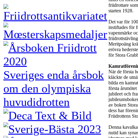
friidrottare so
starten 1928.
Det var för 100
instiftades för 
vapenmärke och 
friidrottstävli
Meritpoäng krä
erövra hederst
för Stora Grabb
Kamratföreni
Sveriges enda årsbok
När de första h
kläckte de utn
bilda en kamrat
om den olympiska
första årsmötet
jubileet och f
huvudidrotten
jubileumsboken
av boken Stora
dess har föreni
Friidrottens St
Denna kavalkad 
nutid kan syna