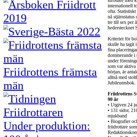
idrottare med 
internationell
ofta. Statistisk
nå stjärnstatus
tre till sex per
hederstecknet 
Kriteriet för b
skulle ha tagit 
fina placeringar
dominerande i s
under föreninge
som var aktiva 
Friidrottens främsta
början, är antal
alltså med stol
män
Jubileumsbok.
Friidrottens 
90 år
• Utgiven 24 j
• 131 sidor, 2
mjukband
• Biografier oc
Under produktion:
friidrottare som
Redaktionskom