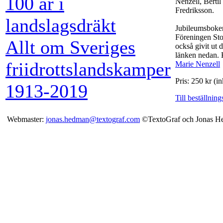
100 år i
Nenzell, Berti
Fredriksson.
landslagsdräkt
Jubileumsboken
Föreningen Sto
Allt om Sveriges
också givit ut 
länken nedan. 
friidrottslandskamper
Marie Nenzell
Pris: 250 kr (i
1913-2019
Till beställnin
Webmaster:
jonas.hedman@textograf.com
©TextoGraf och Jonas H