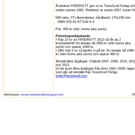
Årsboken FRIIDROTT ges ut av TextoGraf Förlag och 
sedan starten 1961. Redaktör är sedan 2007 Jona
508 sidor, 371 illustrationer, hårdband, 170x240 mm
ISBN 978-91-977146-9-3
Pris: 495 kr (inkl. moms plus porto)
Föreningserbjudande
•
Köp 10 ex
av FRIIDROTT 2013 så får du 2
kostnadsfritt! Du betalar då 3950 kr (inkl moms plus
porto) och sparar 1000 kr.
•
Eller köp 5 ex
så bjuder vi på ett. Du betalar då 1980
kr (inkl moms plus porto) och sparar 495 kr.
Beställ äldre årgångar:
Friidrott 2007, 2008, 2010, 201
och 2012.
Vi har även flera årgångar från åren 1961–2006 i lager
som går att beställa från TextoGraf Förlag:
order@textograf.com
Webmaster:
jonas.hedman@textograf.com
©T