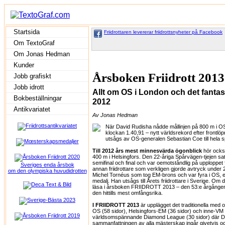
Startsida
Friidrottaren levererar friidrottsnyheter på Facebook
Om TextoGraf
Om Jonas Hedman
Kunder
Årsboken Friidrott 2013
Jobb grafiskt
Jobb idrott
Allt om OS i London och det fantast
Bokbeställningar
2012
Antikvariatet
Av Jonas Hedman
När David Rudisha nådde mållinjen på 800 m i OS
klockan 1.40,91 – nytt världsrekord efter frontlöpni
utsågs av OS-generalen Sebastian Coe till hela s
Till 2012 års mest minnesvärda ögonblick
hör ocks
400 m i Helsingfors. Den 22-åriga Spårvägen-tjejen sa
semifinal och final och var oemotståndlig på upploppet f
Sveriges enda årsbok
annan friidrottare som verkligen gjorde avtryck under
om den olympiska huvudidrotten
Michel Tornéus som tog EM-brons och var fyra i OS, e
medalj. Han utsågs till Årets friidrottare i Sverige. O
läsa i årsboken FRIIDROTT 2013 – den 53:e årgången
den hittills mest omfångsrika.
I FRIIDROTT 2013
är upplägget det traditionella med
OS (58 sidor), Helsingfors-EM (36 sidor) och inne-VM 
världsomspännande Diamond League (30 sidor) där DN
sammanfattningen av alla mästerskap ingår givetvis o