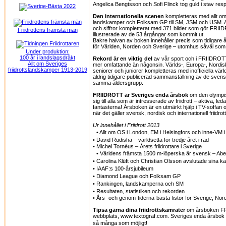
Angelica Bengtsson och Sofi Flinck tog guld i stav resp
Den internationella scenen
kompletteras med allt om 
landskamper och Folksam GP till SM, JSM och USM. All
och siffror kompletterat med 371 bilder som gör FRII
Friidrottens främsta män
illustrerade av de 53 årgångar som kommit ut.
Bakre halvan av boken innehåller precis som tidigare å
för Världen, Norden och Sverige – utomhus såväl som
Under produktion:
100 år i landslagsdräkt
Rekord är en viktig del
av vår sport och i FRIIDROT
Allt om Sveriges
mer omfattande än någonsin. Världs-, Europa-, Nordi
friidrottslandskamper 1913-2019
seniorer och juniorer kompletteras med inofficiella vär
aldrig tidigare publicerad sammanställning av de sven
samma åldersgrupp.
FRIIDROTT är Sveriges enda årsbok
om den olympis
sig till alla som är intresserade av friidrott – aktiva, l
fantasterna! Årsboken är en utmärkt hjälp i TV-soffan
när det gäller svensk, nordisk och internationell friidrott
Ur innehållet i Friidrott 2013
• Allt om OS i London, EM i Helsingfors och inne-VM i 
• David Rudisha – världsetta för tredje året i rad
• Michel Tornéus – Årets friidrottare i Sverige
• Världens främsta 1500 m-löperska är svensk – A
• Carolina Klüft och Christian Olsson avslutade sina k
• IAAF:s 100-årsjubileum
• Diamond League och Folksam GP
• Rankingen, landskamperna och SM
• Resultaten, statistiken och rekorden
• Års- och genom-tiderna-bästa-listor för Sverige, No
Tipsa gärna dina friidrottskamrater
om årsboken F
webbplats, www.textograf.com. Sveriges enda årsbok om fr
så många som möjligt!